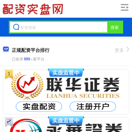
搜索
正规配资平台排行
更多
已收录
999
+家平台