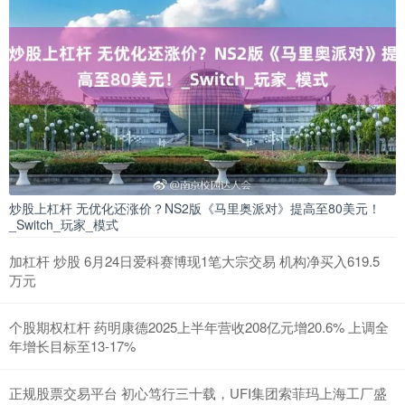
炒股上杠杆 无优化还涨价？NS2版《马里奥派对》提高至80美元！
_Switch_玩家_模式
加杠杆 炒股 6月24日爱科赛博现1笔大宗交易 机构净买入619.5
万元
个股期权杠杆 药明康德2025上半年营收208亿元增20.6% 上调全
年增长目标至13-17%
正规股票交易平台 初心笃行三十载，UFI集团索菲玛上海工厂盛