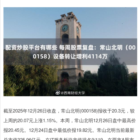
截至2025年12月26日收盘，常山北明(000158)报收于20.3元，较
上周的20.07元上涨1.15%。本周，常山北明12月26日盘中最高价
报20.45元。12月24日盘中最低价报19.82元。常山北明当前最新
总市值325.96亿元，在IT服务板块市值排名9/119，在两市A股市