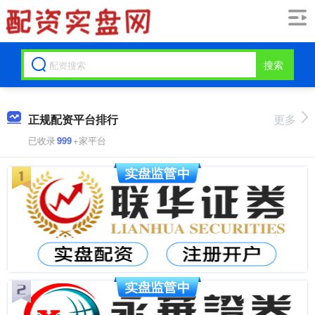
搜索
正规配资平台排行
更多
已收录
999
+家平台