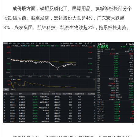
成份股方面，磷肥及磷化工、民爆用品、氯碱等板块部分个
股跌幅居前。截至发稿，宏达股份大跌超4%，广东宏大跌超
3%，兴发集团、航锦科技、凯赛生物跌超2%，拖累板块走势。