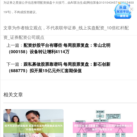
为证券之星据公开信息整理配资操盘十大技巧，由AI算法生成(网信算备3101043457103012400
19号)，不构成投资建议。
文章为作者独立观点，不代表联华证券_线上实盘配资_10倍杠杆配
资_证券配资公司观点
上一篇：
配资炒股平台有哪些 每周股票复盘：常山北明
（000158）设备转让增利4114万
下一篇：
跟私募做股票靠谱吗 每周股票复盘：影石创新
（688775）拟开展15亿元外汇套期保值
相关文章