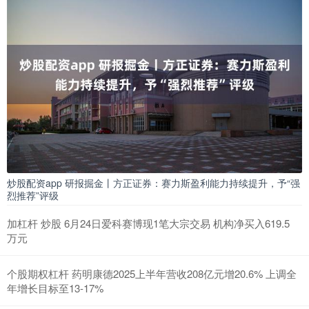
炒股配资app 研报掘金丨方正证券：赛力斯盈利能力持续提升，予“强
烈推荐”评级
加杠杆 炒股 6月24日爱科赛博现1笔大宗交易 机构净买入619.5
万元
个股期权杠杆 药明康德2025上半年营收208亿元增20.6% 上调全
年增长目标至13-17%