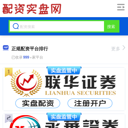
搜索
正规配资平台排行
更多
已收录
999
+家平台