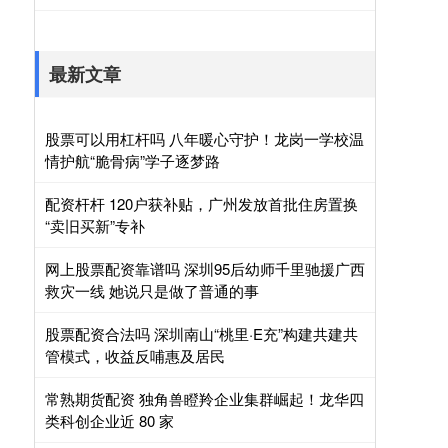
最新文章
股票可以用杠杆吗 八年暖心守护！龙岗一学校温
情护航“脆骨病”学子逐梦路
配资杆杆 120户获补贴，广州发放首批住房置换
“卖旧买新”专补
网上股票配资靠谱吗 深圳95后幼师千里驰援广西
救灾一线 她说只是做了普通的事
股票配资合法吗 深圳南山“桃里·E充”构建共建共
管模式，收益反哺惠及居民
常熟期货配资 独角兽瞪羚企业集群崛起！龙华四
类科创企业近 80 家