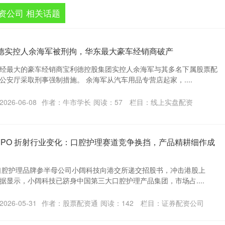
资公司 相关话题
利德实控人余海军被刑拘，华东最大豪车经销商破产
经最大的豪车经销商宝利德控股集团实控人余海军与其多名下属股票配
安厅采取刑事强制措施。 余海军从汽车用品专营店起家，....
026-06-08
作者：牛市学长
阅读：
57
栏目：
线上实盘配资
 IPO 折射行业变化：口腔护理赛道竞争换挡，产品精耕细作成
口腔护理品牌参半母公司小阔科技向港交所递交招股书，冲击港股上
据显示，小阔科技已跻身中国第三大口腔护理产品集团，市场占....
026-05-31
作者：股票配资通
阅读：
142
栏目：
证券配资公司