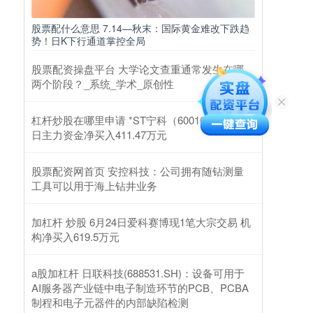
股票配什么意思 7.14—秋末：国际黄金难改下跌趋
势！日K下行通道掌控全局
股票配资操盘平台 大学论文查重通常发生在哪
两个阶段？_系统_学术_原创性
杠杆炒股在哪里申请 *ST宁科（600165）2月25
日主力资金净买入411.47万元
股票配资网首页 安控科技：公司拥有随钻测量
工具可以用于海上钻井业务
加杠杆 炒股 6月24日爱科赛博现1笔大宗交易 机
构净买入619.5万元
a股加杠杆 日联科技(688531.SH)：设备可用于
AI服务器产业链中电子制造环节的PCB、PCBA
制程和电子元器件的内部缺陷检测