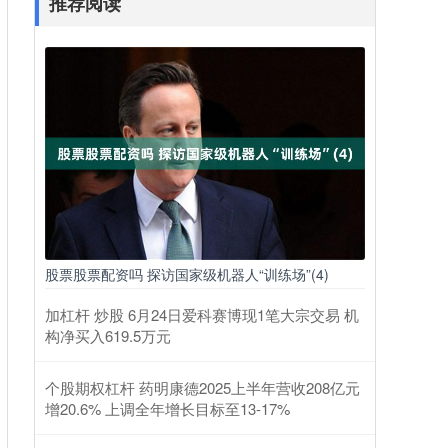
推荐阅读
股票股票配资吗 探访国家级机器人“训练场”(4)
加杠杆 炒股 6月24日爱科赛博现1笔大宗交易 机
构净买入619.5万元
个股期权杠杆 药明康德2025上半年营收208亿元
增20.6% 上调全年增长目标至13-17%