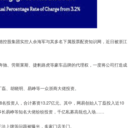
控股集团实控人余海军与其多名下属股票配资知识网，近日被浙江
驰、劳斯莱斯、捷豹路虎等豪车品牌的代理权，一度将公司打造成
丁磊、胡晓明、易峥等一众浙商大佬投资。
8名投资人，合计募资13.27亿元。其中，网易创始人丁磊投入近10
事长易峥等知名大佬纷纷投资，千亿私募高瓴也入场……
无法上牌等问题被曝光，多家门店关门。