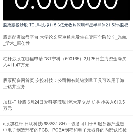
股票跟投炒股 TCL科技拟115.6亿元收购深圳华星半导体21.53%股权
股票配资操盘平台 大学论文查重通常发生在哪两个阶段？_系统
_学术_原创性
杠杆炒股在哪里申请 *ST宁科（600165）2月25日主力资金净买
入411.47万元
股票配资网首页 安控科技：公司拥有随钻测量工具可以用于海
上钻井业务
加杠杆 炒股 6月24日爱科赛博现1笔大宗交易 机构净买入619.5
万元
a股加杠杆 日联科技(688531.SH)：设备可用于AI服务器产业链
中电子制造环节的PCB、PCBA制程和电子元器件的内部缺陷检