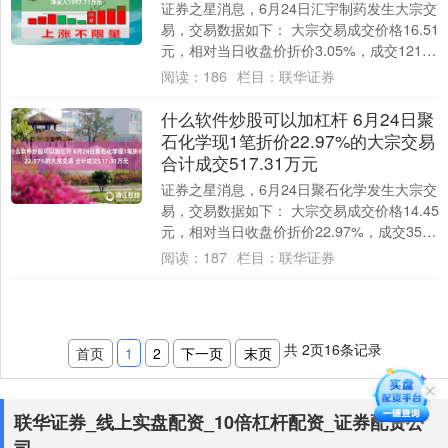
证券之星消息，6月24日汇宇制药发生大宗交
易，交易数据如下： 大宗交易成交价格16.51
元，相对当日收盘价折价3.05%，成交121万
股，成交金额1997.71....
阅读：
186
栏目：
联华证券
什么软件炒股可以加杠杆 6月24日聚
石化学现1笔折价22.97%的大宗交易
合计成交517.31万元
证券之星消息，6月24日聚石化学发生大宗交
易，交易数据如下： 大宗交易成交价格14.45
元，相对当日收盘价折价22.97%，成交35.8
万股，成交金额517.3....
阅读：
187
栏目：
联华证券
共
2
页
16
条记录
首页
1
2
下一页
末页
联华证券_线上实盘配资_10倍杠杆配资_证券配资公