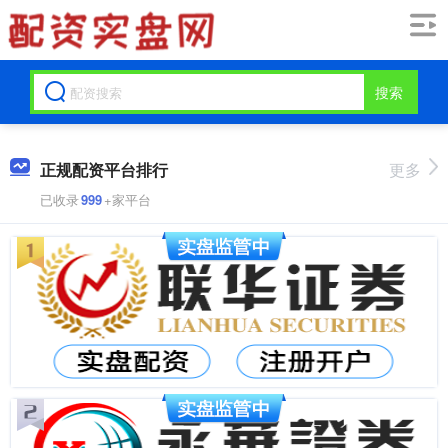
搜索
正规配资平台排行
更多
已收录
999
+家平台