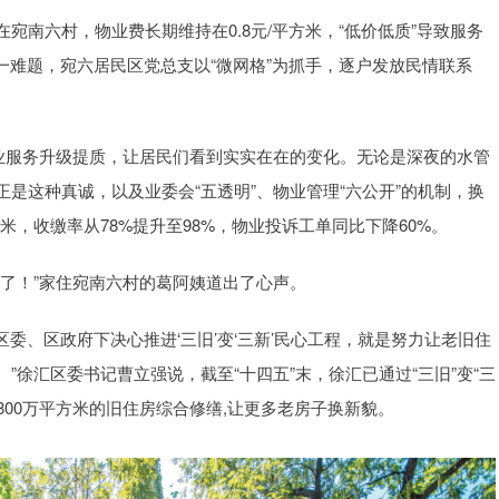
南六村，物业费长期维持在0.8元/平方米，“低价低质”导致服务
一难题，宛六居民区党总支以“微网格”为抓手，逐户发放民情联系
物业服务升级提质，让居民们看到实实在在的变化。无论是深夜的水管
是这种真诚，以及业委会“五透明”、物业管理“六公开”的机制，换
方米，收缴率从78%提升至98%，物业投诉工单同比下降60%。
了！”家住宛南六村的葛阿姨道出了心声。
区委、区政府下决心推进‘三旧’变‘三新’民心工程，就是努力让老旧住
徐汇区委书记曹立强说，截至“十四五”末，徐汇已通过“三旧”变“三
施800万平方米的旧住房综合修缮,让更多老房子换新貌。