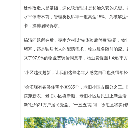
硬件改造只是基础，深化软治理才是长治久安的关键。在宛
水平停滞不前，管理类投诉率一度高达15%。为破解这
卡，摸排居民诉求。
搞清问题所在后，宛南六村以“先体验后付费”破题，
堵塞，还是独居老人的配药需求，物业服务随时响应。正
来了97.9%的物业费调价同意率，物业费提至1.4元/平
“小区越变越新，让我们这些老年人感觉自己也变得年轻
“徐汇现有各类住宅小区985个，老旧小区占四分之三。
房穿新衣、老旧小区换新颜、老旧小区居民过上新生活。”
新”让约21万户居民受益。“十五五”期间，徐汇区将实