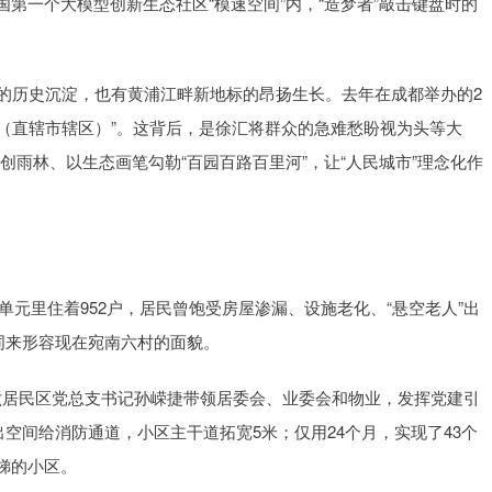
第一个大模型创新生态社区“模速空间”内，“造梦者”敲击键盘时的
房的历史沉淀，也有黄浦江畔新地标的昂扬生长。去年在成都举办的2
城区（直辖市辖区）”。这背后，是徐汇将群众的急难愁盼视为头等大
科创雨林、以生态画笔勾勒“百园百路百里河”，让“人民城市”理念化作
个单元里住着952户，居民曾饱受房屋渗漏、设施老化、“悬空老人”出
词来形容现在宛南六村的面貌。
。宛六居民区党总支书记孙嵘捷带领居委会、业委会和物业，发挥党建引
空间给消防通道，小区主干道拓宽5米；仅用24个月，实现了43个
梯的小区。