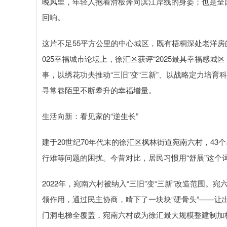
晚风里，年轻人抱着滑板奔向滨江岸线的身姿；也是全国
回响。
这片不足55平方公里的中心城区，既有梧桐深处老洋
025幸福城市论坛上，徐汇区获评“2025最具幸福感
事，以绣花功夫推动“三旧”变“三新”、以战略定力培育
寻常巷陌里不断攀升的幸福增量。
生活向新：看见家的“逆生长”
建于20世纪70年代末的徐汇区枫林街道宛南六村，43
行难等问题的困扰。今昔对比，居民习惯用“舒展”这个
2022年，宛南六村被纳入“三旧”变“三新”改造范围
领作用，通过民主协商，啃下了一块块“硬骨头”——让出
门洞电梯全覆盖，宛南六村成为徐汇最大规模整建制加