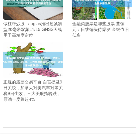
做杠杆炒股 Taoglas推出超紧凑
金融类股票是哪些股票 董镇
型20毫米双频L1/L5 GNSS天线
元：日线锤头待爆发 金银依旧
用于高精度定位
低多
正规的股票交易平台 白宫提及9
日关税，加拿大对美汽车对等关
税9日生效，三大美股指转跌，
原油一度跌超4%