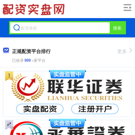
搜索
正规配资平台排行
更多
已收录
999
+家平台