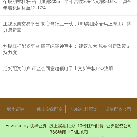
个股期权杠杆 药明康德2025上半年营收208亿元增20.6% 上调全
年增长目标至13-17%
正规股票交易平台 初心笃行三十载，UFI集团索菲玛上海工厂盛
典启新章
炒股杠杆配资平台 隆基绿能钟宝申： 建议加大 原始创新政策支
持力度
期货配资门户 证监会同意超颖电子上交所主板IPO注册
联华证券
线上实盘配资
10倍杠杆配资
证券配资公司
Powered by
联华证券_线上实盘配资_10倍杠杆配资_证券配资公司
RSS地图
HTML地图