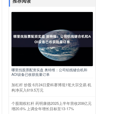
推荐阅读
哪里找股票配资实盘 奥特维：公司铝线键合机和
AOI设备已收获批量订单
加杠杆 炒股 6月24日爱科赛博现1笔大宗交易 机
构净买入619.5万元
个股期权杠杆 药明康德2025上半年营收208亿元
增20.6% 上调全年增长目标至13-17%