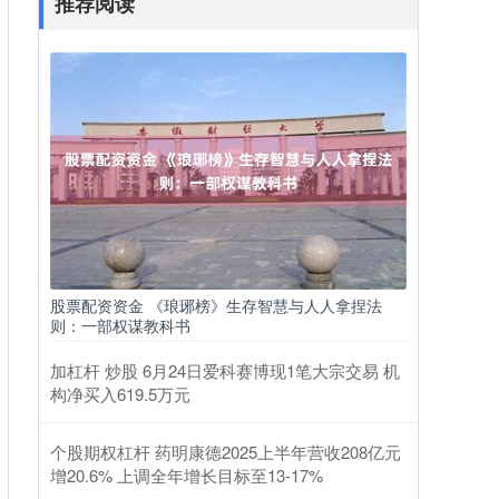
推荐阅读
股票配资资金 《琅琊榜》生存智慧与人人拿捏法
则：一部权谋教科书
加杠杆 炒股 6月24日爱科赛博现1笔大宗交易 机
构净买入619.5万元
个股期权杠杆 药明康德2025上半年营收208亿元
增20.6% 上调全年增长目标至13-17%