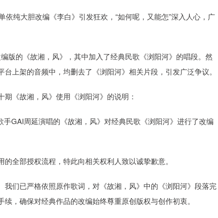
。单依纯大胆改编《李白》引发狂欢，“如何呢，又能怎”深入人心，广
唱了改编版的《故湘，风》，其中加入了经典民歌《浏阳河》的唱段。然
平台上架的音频中，均删去了《浏阳河》相关片段，引发广泛争议。
》第十期《故湘，风》使用《浏阳河》的说明：
中，歌手GAI周延演唱的《故湘，风》对经典民歌《浏阳河》进行了改编
用的全部授权流程，特此向相关权利人致以诚挚歉意。
。我们已严格依照原作歌词，对《故湘，风》中的《浏阳河》段落完
手续，确保对经典作品的改编始终尊重原创版权与创作初衷。