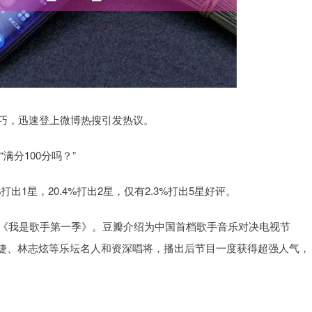
大技巧，迅速登上微博热搜引发热议。
满分100分吗？”
打出1星，20.4%打出2星，仅有2.3%打出5星好评。
的《我是歌手第一季》。豆瓣介绍为中国首档歌手音乐对决电视节
婕、林志炫等乐坛名人和资深唱将，播出后节目一度获得超强人气，