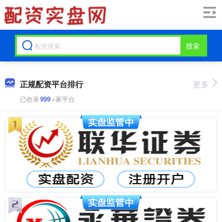
搜索
正规配资平台排行
更多
已收录
999
+家平台