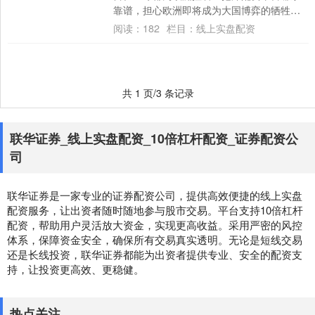
靠谱，担心欧洲即将成为大国博弈的牺牲
品。但欧洲人似乎毫不在意，正在朝这个方
阅读：
182
栏目：
线上实盘配资
向飞奔，拦....
共 1 页/3 条记录
联华证券_线上实盘配资_10倍杠杆配资_证券配资公
司
联华证券是一家专业的证券配资公司，提供高效便捷的线上实盘
配资服务，让出资者随时随地参与股市交易。平台支持10倍杠杆
配资，帮助用户灵活放大资金，实现更高收益。采用严密的风控
体系，保障资金安全，确保所有交易真实透明。无论是短线交易
还是长线投资，联华证券都能为出资者提供专业、安全的配资支
持，让投资更高效、更稳健。
热点关注