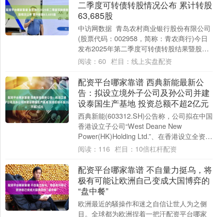
二季度可转债转股情况公布 累计转股
63,685股
中访网数据 青岛农村商业银行股份有限公司
(股票代码：002958，简称：青农商行)今日
发布2025年第二季度可转债转股结果暨股份
变动公告。截至2025年6月3....
阅读：
60
栏目：
线上实盘配资
配资平台哪家靠谱 西典新能最新公
告：拟设立境外子公司及孙公司并建
设泰国生产基地 投资总额不超2亿元
西典新能(603312.SH)公告称，公司拟在中国
香港设立子公司“West Deane New
Power(HK)Holding Ltd.”、在香港设立全资孙
公....
阅读：
116
栏目：
10倍杠杆配资
配资平台哪家靠谱 不自量力挺乌，将
极有可能让欧洲自己变成大国博弈的
“盘中餐”
欧洲最近的騒操作和迷之自信让世人为之侧
目。全球都为欧洲捏着一把汗配资平台哪家