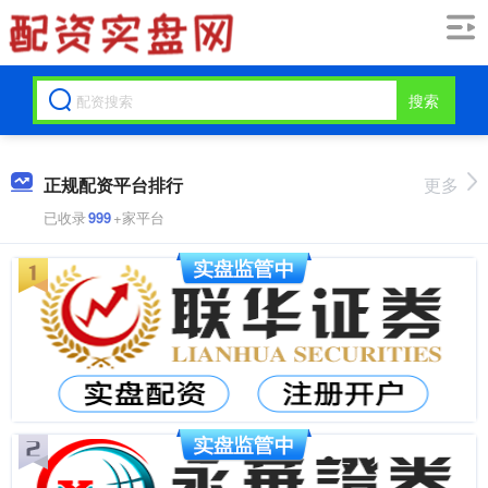
搜索
正规配资平台排行
更多
已收录
999
+家平台