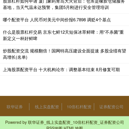
股票杠杆如何申请 厦门象屿青岛大火背后：仓库是橡胶仓储服务
基地，当天气温未达预警，集团5月刚进行安全管理培训
哪个配资平台 人民币对美元中间价报6.7898 调贬4个基点
什么是股票杠杆交易 京东七鲜12天短保冰萃鲜啤：用“不杀菌”重
新定义一杯好鲜啤
炒股配资交流 规模翻倍！国网特高压建设全面提速 多股业绩有望
高增长(名单)
上海股票配资平台 十大机构论市：调整基本结束 8月修复可期
联华证券
线上实盘配资
10倍杠杆配资
证券配资公司
Powered by
联华证券_线上实盘配资_10倍杠杆配资_证券配资公司
RSS地图
HTML地图