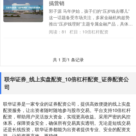
搞营销
郭子源 马年伊始，孩子们的“压岁钱去哪儿”
这一话题备受市场关注，多家金融机构趁势
推出“压岁钱理财”主题专属金融产品，具体涵
盖了专属借记卡服务、不同期限的专属存
阅读：
81
栏目：
10倍杠杆配资
款....
共 1 页/1 条记录
联华证券_线上实盘配资_10倍杠杆配资_证券配资公
司
联华证券是一家专业的证券配资公司，提供高效便捷的线上实盘
配资服务，让出资者随时随地参与股市交易。平台支持10倍杠杆
配资，帮助用户灵活放大资金，实现更高收益。采用严密的风控
体系，保障资金安全，确保所有交易真实透明。无论是短线交易
还是长线投资，联华证券都能为出资者提供专业、安全的配资支
持，让投资更高效、更稳健。