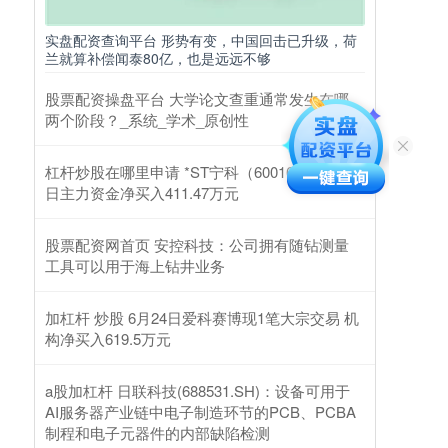
实盘配资查询平台 形势有变，中国回击已升级，荷
兰就算补偿闻泰80亿，也是远远不够
股票配资操盘平台 大学论文查重通常发生在哪
两个阶段？_系统_学术_原创性
杠杆炒股在哪里申请 *ST宁科（600165）2月25
日主力资金净买入411.47万元
股票配资网首页 安控科技：公司拥有随钻测量
工具可以用于海上钻井业务
加杠杆 炒股 6月24日爱科赛博现1笔大宗交易 机
构净买入619.5万元
a股加杠杆 日联科技(688531.SH)：设备可用于
AI服务器产业链中电子制造环节的PCB、PCBA
制程和电子元器件的内部缺陷检测