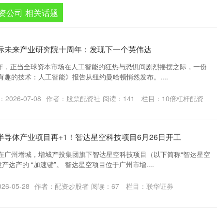
资公司 相关话题
国际未来产业研究院十周年：发现下一个英伟达
26年，正当全球资本市场在人工智能的狂热与恐惧间剧烈摇摆之际，一份
有趣的技术：人工智能》报告从纽约曼哈顿悄然发布。....
2026-07-08
作者：股票配资社
阅读：
141
栏目：
10倍杠杆配资
半导体产业项目再+1！智达星空科技项目6月26日开工
，在广州增城，增城产投集团旗下智达星空科技项目（以下简称“智达星空
达产的 “加速键”。 智达星空项目位于广州市增....
6-05-28
作者：配资炒股者
阅读：
67
栏目：
联华证券