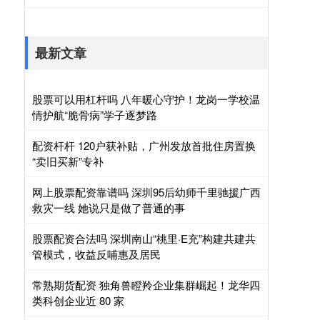
最新文章
股票可以用杠杆吗 八年暖心守护！龙岗一学校温
情护航“脆骨病”学子逐梦路
配资杆杆 120户获补贴，广州发放首批住房置换
“卖旧买新”专补
网上股票配资靠谱吗 深圳95后幼师千里驰援广西
救灾一线 她说只是做了普通的事
股票配资合法吗 深圳南山“桃里·E充”构建共建共
管模式，收益反哺惠及居民
常熟期货配资 独角兽瞪羚企业集群崛起！龙华四
类科创企业近 80 家