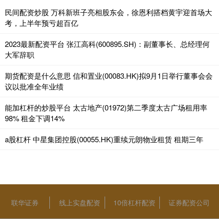
民间配资炒股 万科新班子亮相股东会，徐恩利搭档黄宇迎首场大
考，上半年预亏超百亿
2023最新配资平台 张江高科(600895.SH)：副董事长、总经理何
大军辞职
期货配资是什么意思 信和置业(00083.HK)拟9月1日举行董事会会
议以批准全年业绩
能加杠杆的炒股平台 太古地产(01972)第二季度太古广场租用率
98% 租金下调14%
a股杠杆 中星集团控股(00055.HK)重续元朗物业租赁 租期三年
联华证券
线上实盘配资
10倍杠杆配资
证券配资公司