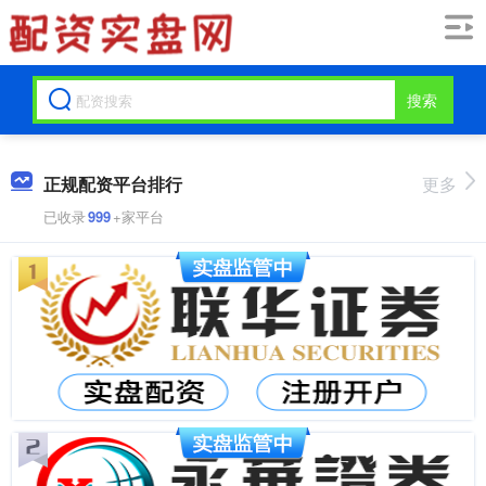
搜索
正规配资平台排行
更多
已收录
999
+家平台