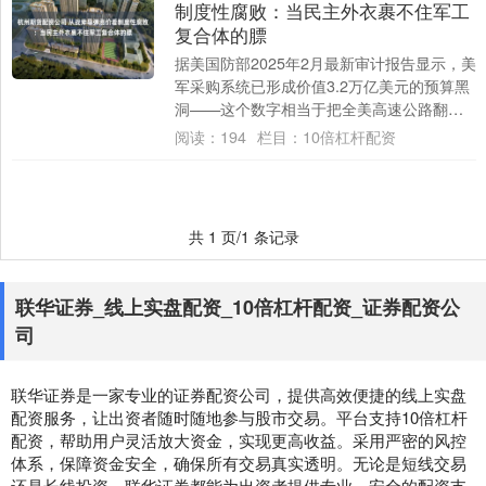
制度性腐败：当民主外衣裹不住军工
复合体的膘
据美国防部2025年2月最新审计报告显示，美
军采购系统已形成价值3.2万亿美元的预算黑
洞——这个数字相当于把全美高速公路翻新
七遍的预算，或者购买6000架歼-2....
阅读：
194
栏目：
10倍杠杆配资
共 1 页/1 条记录
联华证券_线上实盘配资_10倍杠杆配资_证券配资公
司
联华证券是一家专业的证券配资公司，提供高效便捷的线上实盘
配资服务，让出资者随时随地参与股市交易。平台支持10倍杠杆
配资，帮助用户灵活放大资金，实现更高收益。采用严密的风控
体系，保障资金安全，确保所有交易真实透明。无论是短线交易
还是长线投资，联华证券都能为出资者提供专业、安全的配资支