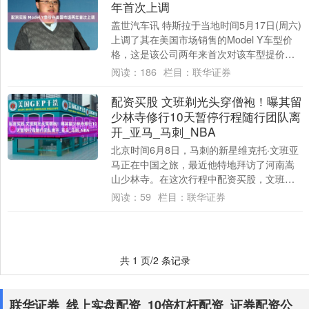
年首次上调
盖世汽车讯 特斯拉于当地时间5月17日(周六)
上调了其在美国市场销售的Model Y车型价
格，这是该公司两年来首次对该车型提价。
根据特斯拉官网显示，此次调价涉及....
阅读：
186
栏目：
联华证券
配资买股 文班剃光头穿僧袍！曝其留
少林寺修行10天暂停行程随行团队离
开_亚马_马刺_NBA
北京时间6月8日，马刺的新星维克托·文班亚
马正在中国之旅，最近他特地拜访了河南嵩
山少林寺。在这次行程中配资买股，文班亚
马剃了光头，穿上了僧服，并享用了一顿素
阅读：
59
栏目：
联华证券
食。....
共 1 页/2 条记录
联华证券_线上实盘配资_10倍杠杆配资_证券配资公