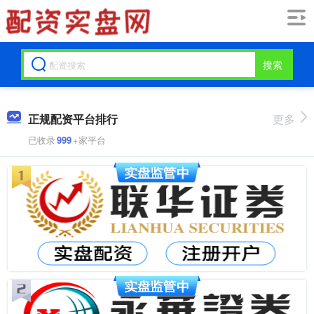
搜索
正规配资平台排行
更多
已收录
999
+家平台