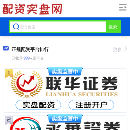
搜索
正规配资平台排行
更多
已收录
999
+家平台