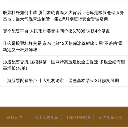
股票杠杆如何申请 厦门象屿青岛大火背后：仓库是橡胶仓储服务
基地，当天气温未达预警，集团5月刚进行安全管理培训
哪个配资平台 人民币对美元中间价报6.7898 调贬4个基点
什么是股票杠杆交易 京东七鲜12天短保冰萃鲜啤：用“不杀菌”重
新定义一杯好鲜啤
炒股配资交流 规模翻倍！国网特高压建设全面提速 多股业绩有望
高增长(名单)
上海股票配资平台 十大机构论市：调整基本结束 8月修复可期
联华证券
线上实盘配资
10倍杠杆配资
证券配资公司