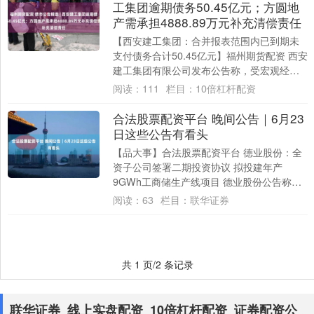
工集团逾期债务50.45亿元；方圆地
产需承担4888.89万元补充清偿责任
【西安建工集团：合并报表范围内已到期未
支付债务合计50.45亿元】福州期货配资 西安
建工集团有限公司发布公告称，受宏观经济
环境、行业环境、信用环境等多重因素影
阅读：
111
栏目：
10倍杠杆配资
响....
合法股票配资平台 晚间公告｜6月23
日这些公告有看头
【品大事】合法股票配资平台 德业股份：全
资子公司签署二期投资协议 拟投建年产
9GWh工商储生产线项目 德业股份公告称，
全资子公司德业储能与慈溪滨海经济开发区
阅读：
63
栏目：
联华证券
管理....
共 1 页/2 条记录
联华证券_线上实盘配资_10倍杠杆配资_证券配资公