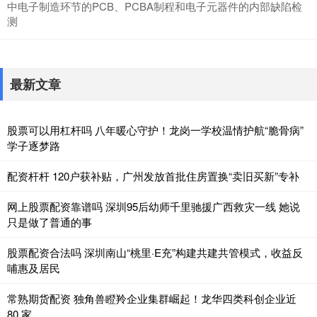
中电子制造环节的PCB、PCBA制程和电子元器件的内部缺陷检
测
最新文章
股票可以用杠杆吗 八年暖心守护！龙岗一学校温情护航“脆骨病”
学子逐梦路
配资杆杆 120户获补贴，广州发放首批住房置换“卖旧买新”专补
网上股票配资靠谱吗 深圳95后幼师千里驰援广西救灾一线 她说
只是做了普通的事
股票配资合法吗 深圳南山“桃里·E充”构建共建共管模式，收益反
哺惠及居民
常熟期货配资 独角兽瞪羚企业集群崛起！龙华四类科创企业近
80 家