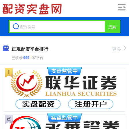
搜索
正规配资平台排行
更多
已收录
999
+家平台