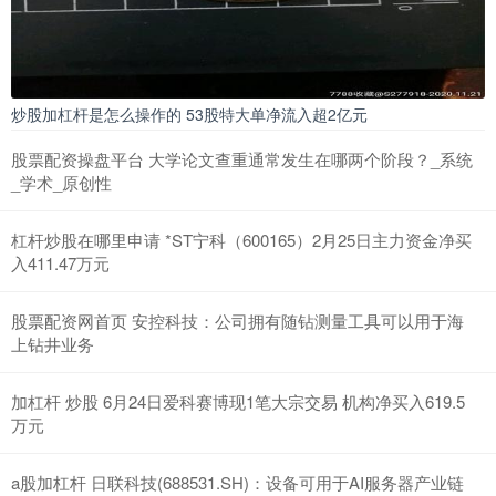
炒股加杠杆是怎么操作的 53股特大单净流入超2亿元
股票配资操盘平台 大学论文查重通常发生在哪两个阶段？_系统
_学术_原创性
杠杆炒股在哪里申请 *ST宁科（600165）2月25日主力资金净买
入411.47万元
股票配资网首页 安控科技：公司拥有随钻测量工具可以用于海
上钻井业务
加杠杆 炒股 6月24日爱科赛博现1笔大宗交易 机构净买入619.5
万元
a股加杠杆 日联科技(688531.SH)：设备可用于AI服务器产业链