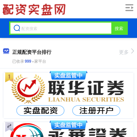
搜索
正规配资平台排行
更多
已收录
999
+家平台