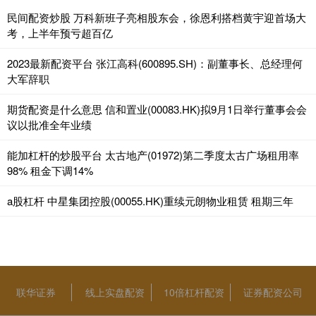
民间配资炒股 万科新班子亮相股东会，徐恩利搭档黄宇迎首场大
考，上半年预亏超百亿
2023最新配资平台 张江高科(600895.SH)：副董事长、总经理何
大军辞职
期货配资是什么意思 信和置业(00083.HK)拟9月1日举行董事会会
议以批准全年业绩
能加杠杆的炒股平台 太古地产(01972)第二季度太古广场租用率
98% 租金下调14%
a股杠杆 中星集团控股(00055.HK)重续元朗物业租赁 租期三年
联华证券
线上实盘配资
10倍杠杆配资
证券配资公司