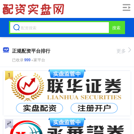
搜索
正规配资平台排行
更多
已收录
999
+家平台