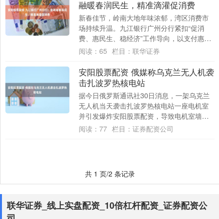
融暖春润民生，精准滴灌促消费
新春佳节，岭南大地年味浓郁，湾区消费市
场持续升温。九江银行广州分行紧扣“促消
费、惠民生、稳经济”工作导向，以支付惠
民、场景赋能、产业助农为重要抓手，深度
阅读：
65
栏目：
联华证券
融入广州....
安阳股票配资 俄媒称乌克兰无人机袭
击扎波罗热核电站
据今日俄罗斯通讯社30日消息，一架乌克兰
无人机当天袭击扎波罗热核电站一座电机室
并引发爆炸安阳股票配资，导致电机室墙壁
被炸出一个洞安阳股票配资，但内部主要设
阅读：
77
栏目：
证券配资公司
备未受....
共 1 页/2 条记录
联华证券_线上实盘配资_10倍杠杆配资_证券配资公
司