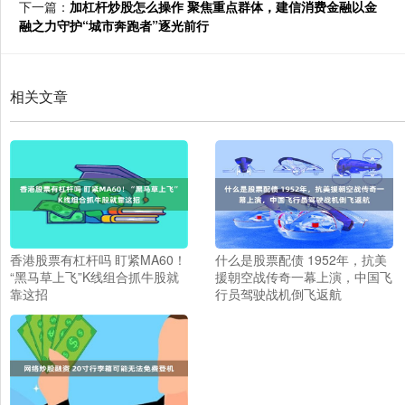
下一篇：
加杠杆炒股怎么操作 聚焦重点群体，建信消费金融以金
融之力守护“城市奔跑者”逐光前行
相关文章
香港股票有杠杆吗 盯紧MA60！
什么是股票配债 1952年，抗美
“黑马草上飞”K线组合抓牛股就
援朝空战传奇一幕上演，中国飞
靠这招
行员驾驶战机倒飞返航