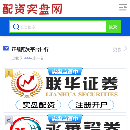
搜索
正规配资平台排行
更多
已收录
999
+家平台