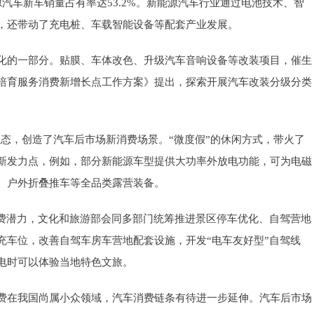
汽车新车销量占有率达53.2%。新能源汽车行业通过电池技术、智
，还带动了充电桩、车载智能设备等配套产业发展。
化的一部分。贴膜、车体改色、升级汽车音响设备等改装项目，催生
培育服务消费新增长点工作方案》提出，探索开展汽车改装分级分类
融合业态，创造了汽车后市场新消费场景。“微度假”的休闲方式，带火了
新发力点，例如，部分新能源车型提供大功率外放电功能，可为电磁
、户外折叠推车等全品类露营装备。
消费潜力，文化和旅游部会同多部门统筹推进景区停车优化、自驾营地
充车位，改善自驾车房车营地配套设施，开发“电车友好型”自驾线
充电时可以体验当地特色文旅。
费在我国尚属小众领域，汽车消费链条有待进一步延伸。汽车后市场