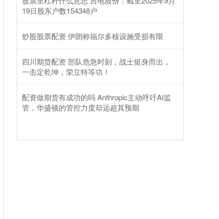
股票里杠杆什么意思 吉电股份：截至2025年9月
19日股东户数154348户
炒股股票配资 伊朗称福尔多核设施受损有限
四川期货配资 部队危急时刻，战士挺身而出，
一击定乾坤，荣立特等功！
配资做期货有成功的吗 Anthropic主动呼吁AI监
管，华盛顿的管控力度却远超其预期