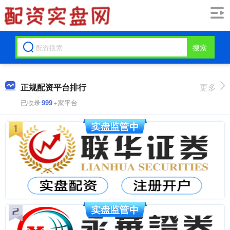
搜索
正规配资平台排行
更多
已收录
999
+家平台