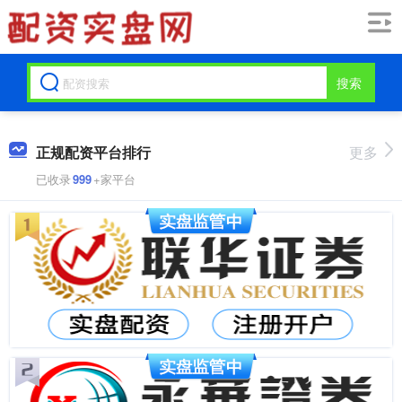
搜索
正规配资平台排行
更多
已收录
999
+家平台