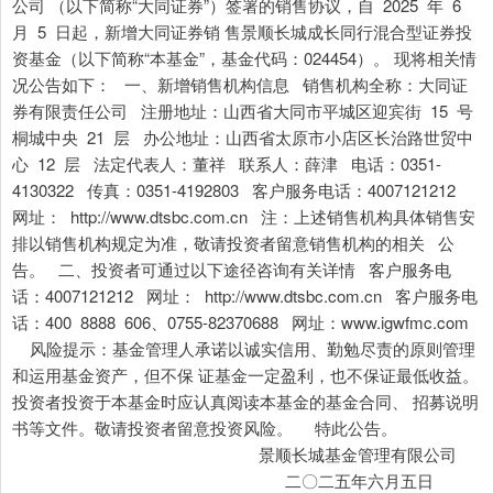
公司 （以下简称“大同证券”）签署的销售协议，自 2025 年 6
月 5 日起，新增大同证券销 售景顺长城成长同行混合型证券投
资基金（以下简称“本基金”，基金代码：024454）。 现将相关情
况公告如下： 一、新增销售机构信息 销售机构全称：大同证
券有限责任公司 注册地址：山西省大同市平城区迎宾街 15 号
桐城中央 21 层 办公地址：山西省太原市小店区长治路世贸中
心 12 层 法定代表人：董祥 联系人：薛津 电话：0351-
4130322 传真：0351-4192803 客户服务电话：4007121212
网址： http://www.dtsbc.com.cn 注：上述销售机构具体销售安
排以销售机构规定为准，敬请投资者留意销售机构的相关 公
告。 二、投资者可通过以下途径咨询有关详情 客户服务电
话：4007121212 网址： http://www.dtsbc.com.cn 客户服务电
话：400 8888 606、0755-82370688 网址：www.igwfmc.com
风险提示：基金管理人承诺以诚实信用、勤勉尽责的原则管理
和运用基金资产，但不保 证基金一定盈利，也不保证最低收益。
投资者投资于本基金时应认真阅读本基金的基金合同、 招募说明
书等文件。敬请投资者留意投资风险。 特此公告。
景顺长城基金管理有限公司
二〇二五年六月五日