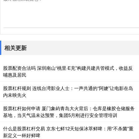
相关更新
股票配资合法吗 深圳南山“桃里·E充”构建共建共管模式，收益反
哺惠及居民
股票杠杆规则 连线台湾影业人士：一声共通的“阿嬷”让电影在岛
内未映先火
股票杠杆如何申请 厦门象屿青岛大火背后：仓库是橡胶仓储服务
基地，当天气温未达预警，集团5月刚进行安全管理培训
什么是股票杠杆交易 京东七鲜12天短保冰萃鲜啤：用“不杀菌”重
新定义一杯好鲜啤