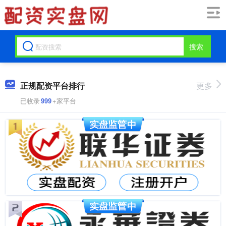
搜索
正规配资平台排行
更多
已收录
999
+家平台