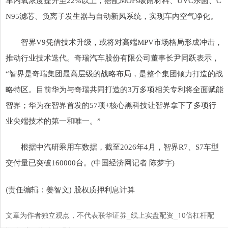
车内氧浓度提升至22%以上；搭配MOFs吸附材料、UVC杀菌、C
N95滤芯、负离子发生器与自动新风系统，实现车内空气净化。
智界V9凭借技术升级，或将对高端MPV市场格局形成冲击，
推动行业技术迭代。奇瑞汽车股份有限公司董事长尹同跃表示，
“智界是奇瑞集团最高层级的战略布局，是整个集团倾力打造的战
略特区。目前华为与奇瑞共同打造的3万多项相关专利将全面赋能
智界；华为在智界首发的57项+核心黑科技让智界拿下了多项行
业尖端技术的第一和唯一。”
根据中汽研乘用车数据，截至2026年4月，智界R7、S7车型
交付量已突破160000台。(中国经济网记者 陈梦宇)
(责任编辑：姜智文) 股权质押利息计算
文章为作者独立观点，不代表联华证券_线上实盘配资_10倍杠杆配