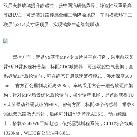
双层夹胶玻璃提升静谧性，获中国汽研低风噪、静谧性双重最高
等级认证；可选装21路传感全维主动降噪系统。车内搭载环宇三
联屏与21.4英寸吸顶屏，实现鸿蒙生态智能联动。
驾控方面，智界V9基于MPV专属途灵平台打造，采用前双叉
臂+后H臂多连杆悬架，标配CDC减振器，可选双腔空气悬架；全
系标配±7°后轮转向，可在静态开启低速蟹行模式，涉水深度500
mm，官方百公里制动距离35.8m。车辆采用六合一融合软硬件架
构，针对MPV场景优化后轮转向，减少转弯甩尾，是首款获得TÜ
V莱茵晕动舒缓认证的MPV。智驾方面，标配38个传感器，搭载8
96线双光路激光雷达，后续可升级华为乾崑ADS 5。动力续航
上，搭载53.4kWh巨鲸电池，依托雪鸮增程系统，CLTC综合续航
1320km，WLTC百公里油耗6.8L。