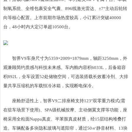
制氧系统、全维包裹安全气囊、896线激光雷达、±7°主动后轮转
向等核心配置。上市前期市场热度较高，小订累计突破40000
台，48小时内大定订单超10500台。
智界V9车身尺寸为5359×2009×1879mm，轴距3250mm，外
观兼顾简约质感与科技未来感。车内舱内容积6033L，后备箱容
积892L，全车设置52处储物空间，可选装搭载长效蓄冷剂、大排
量共享压缩机的车载恒冷冰箱，实现断电保冷。
座舱舒适性上，智界V9二排座椅支持123°双零重力模式(需
在驻车场景下使用)、SPA级机械按摩、主动侧翼支撑等功能，座
椅采用全粒面Nappa真皮、半苯胺真皮材质，经15层结构堆叠打
造。车辆配备多块隐私玻璃与遮阳帘，通过50㎡静音材料、13块