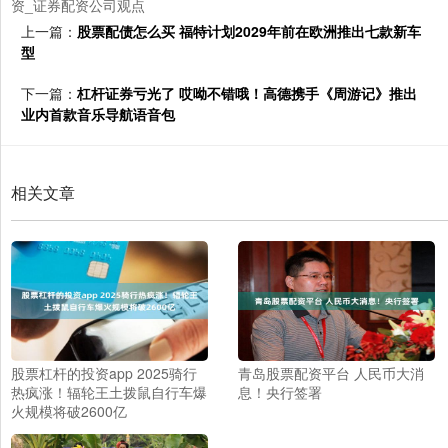
资_证券配资公司观点
上一篇：
股票配债怎么买 福特计划2029年前在欧洲推出七款新车
型
下一篇：
杠杆证券亏光了 哎呦不错哦！高德携手《周游记》推出
业内首款音乐导航语音包
相关文章
股票杠杆的投资app 2025骑行
青岛股票配资平台 人民币大消
热疯涨！辐轮王土拨鼠自行车爆
息！央行签署
火规模将破2600亿