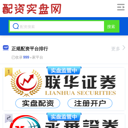
搜索
正规配资平台排行
更多
已收录
999
+家平台