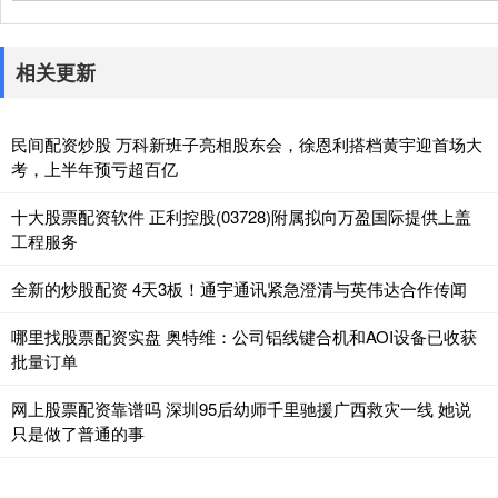
相关更新
民间配资炒股 万科新班子亮相股东会，徐恩利搭档黄宇迎首场大
考，上半年预亏超百亿
十大股票配资软件 正利控股(03728)附属拟向万盈国际提供上盖
工程服务
全新的炒股配资 4天3板！通宇通讯紧急澄清与英伟达合作传闻
哪里找股票配资实盘 奥特维：公司铝线键合机和AOI设备已收获
批量订单
网上股票配资靠谱吗 深圳95后幼师千里驰援广西救灾一线 她说
只是做了普通的事