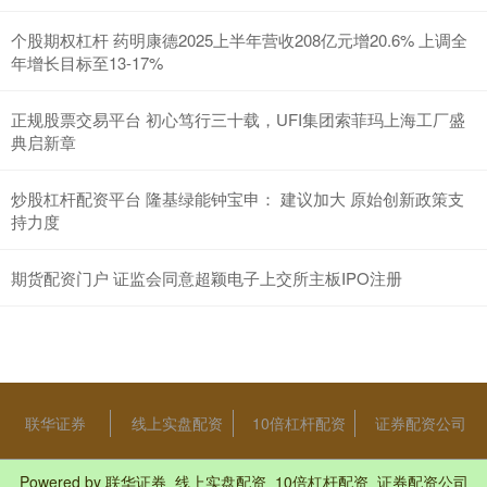
个股期权杠杆 药明康德2025上半年营收208亿元增20.6% 上调全
年增长目标至13-17%
正规股票交易平台 初心笃行三十载，UFI集团索菲玛上海工厂盛
典启新章
炒股杠杆配资平台 隆基绿能钟宝申： 建议加大 原始创新政策支
持力度
期货配资门户 证监会同意超颖电子上交所主板IPO注册
联华证券
线上实盘配资
10倍杠杆配资
证券配资公司
Powered by
联华证券_线上实盘配资_10倍杠杆配资_证券配资公司