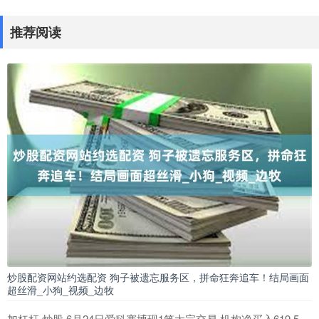
推荐阅读
炒股配资网站约选配资 狗子被遗忘服务区，拼命狂奔追车！结局画面
超丝滑_小狗_视频_边牧
加杠杆 炒股 6月24日爱科赛博现1笔大宗交易 机构净买入619.5