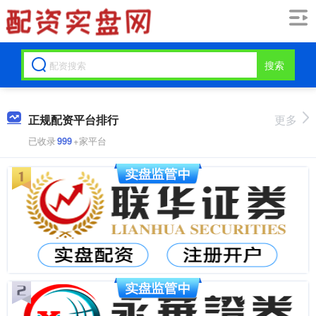
搜索
正规配资平台排行
更多
已收录
999
+家平台