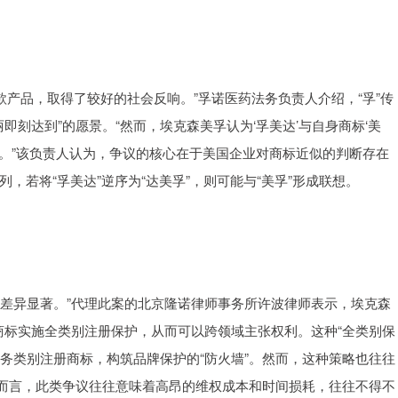
多款产品，取得了较好的社会反响。”孚诺医药法务负责人介绍，“孚”传
丽即刻达到”的愿景。“然而，埃克森美孚认为‘孚美达’与自身商标‘美
。”该负责人认为，争议的核心在于美国企业对商标近似的判断存在
，若将“孚美达”逆序为“达美孚”，则可能与“美孚”形成联想。
上差异显著。”代理此案的北京隆诺律师事务所许波律师表示，埃克森
商标实施全类别注册保护，从而可以跨领域主张权利。这种“全类别保
务类别注册商标，构筑品牌保护的“防火墙”。然而，这种策略也往往
而言，此类争议往往意味着高昂的维权成本和时间损耗，往往不得不