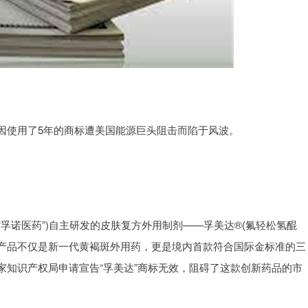
因使用了5年的商标遭美国能源巨头阻击而陷于风波。
称“孚诺医药”)自主研发的皮肤复方外用制剂——孚美达®(氟轻松氢醌
该产品不仅是新一代黄褐斑外用药，更是境内首款符合国际金标准的三
家知识产权局申请宣告“孚美达”商标无效，阻碍了这款创新药品的市