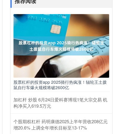
推荐阅读
股票杠杆的投资app 2025骑行热疯涨！辐轮王土拨
鼠自行车爆火规模将破2600亿
加杠杆 炒股 6月24日爱科赛博现1笔大宗交易 机
构净买入619.5万元
个股期权杠杆 药明康德2025上半年营收208亿元
增20.6% 上调全年增长目标至13-17%