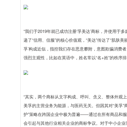
“我们于2019年就已成功注册‘孚美达’商标，并使用于
递了“信用、信服”的核心价值观，“美达”传达了“肌肤美
孚’构成近似，指控我们存在恶意攀附，意图欺骗消费者
强烈主观性，比如在英语中，姓名常以“名+姓”的秩序排列
“其实，两个商标从文字构成、呼叫、含义、整体外观
美孚的主营业务为能源，与医药无关。但因其对“美孚”
护”策略在跨国企业中极为普遍——通过在所有商品和服
会引起与其他行业相关企业的商标争议。对于中小企业