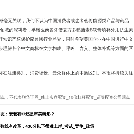
油领域毫无关联，我们不认为中国消费者或患者会将能源类产品与药品
药领域的深耕者，孚诺医药曾凭借复方多黏菌素B软膏填补外用抗生素
吁知识产权保护应兼顾行业差异，同时希望美国企业在中国进行中文
步理解各个中文商标在文字构成、呼叫、含义、整体外观等方面的区
标在注册类别、消费场景、受众群体上的本质区别。本报将持续关注
点，不代表联华证券_线上实盘配资_10倍杠杆配资_证券配资公司观点
网友：衰老有罪还是审美畸形？
数线有改革，430分以下很难上岸_考试_竞争_政策