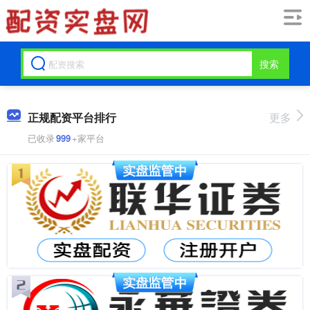
搜索
正规配资平台排行
更多
已收录
999
+家平台