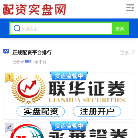
搜索
正规配资平台排行
更多
已收录
999
+家平台