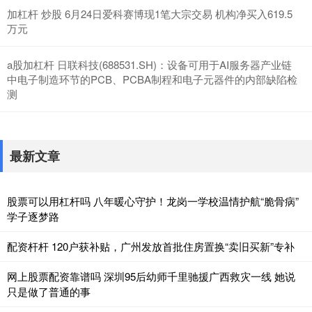
加杠杆 炒股 6月24日爱科赛博现1笔大宗交易 机构净买入619.5
万元
a股加杠杆 日联科技(688531.SH)：设备可用于AI服务器产业链
中电子制造环节的PCB、PCBA制程和电子元器件的内部缺陷检
测
最新文章
股票可以用杠杆吗 八年暖心守护！龙岗一学校温情护航“脆骨病”
学子逐梦路
配资杆杆 120户获补贴，广州发放首批住房置换“卖旧买新”专补
网上股票配资靠谱吗 深圳95后幼师千里驰援广西救灾一线 她说
只是做了普通的事