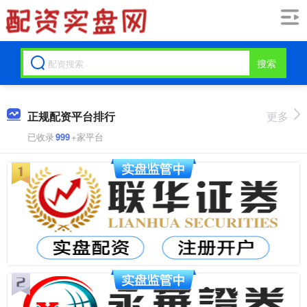
搜索
正规配资平台排行
更多
已收录
999
+家平台