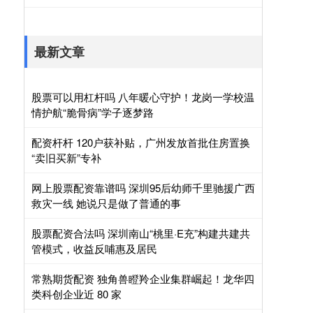
最新文章
股票可以用杠杆吗 八年暖心守护！龙岗一学校温
情护航“脆骨病”学子逐梦路
配资杆杆 120户获补贴，广州发放首批住房置换
“卖旧买新”专补
网上股票配资靠谱吗 深圳95后幼师千里驰援广西
救灾一线 她说只是做了普通的事
股票配资合法吗 深圳南山“桃里·E充”构建共建共
管模式，收益反哺惠及居民
常熟期货配资 独角兽瞪羚企业集群崛起！龙华四
类科创企业近 80 家