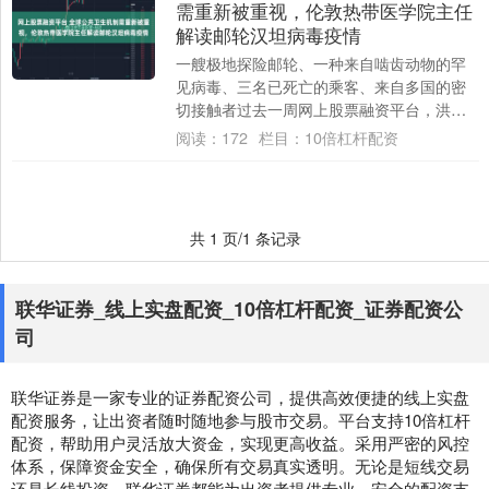
需重新被重视，伦敦热带医学院主任
解读邮轮汉坦病毒疫情
一艘极地探险邮轮、一种来自啮齿动物的罕
见病毒、三名已死亡的乘客、来自多国的密
切接触者过去一周网上股票融资平台，洪迪
厄斯（MV Hondius）号邮轮汉坦病毒疫情....
阅读：
172
栏目：
10倍杠杆配资
共 1 页/1 条记录
联华证券_线上实盘配资_10倍杠杆配资_证券配资公
司
联华证券是一家专业的证券配资公司，提供高效便捷的线上实盘
配资服务，让出资者随时随地参与股市交易。平台支持10倍杠杆
配资，帮助用户灵活放大资金，实现更高收益。采用严密的风控
体系，保障资金安全，确保所有交易真实透明。无论是短线交易
还是长线投资，联华证券都能为出资者提供专业、安全的配资支