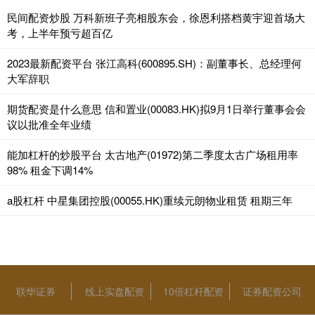
民间配资炒股 万科新班子亮相股东会，徐恩利搭档黄宇迎首场大
考，上半年预亏超百亿
2023最新配资平台 张江高科(600895.SH)：副董事长、总经理何
大军辞职
期货配资是什么意思 信和置业(00083.HK)拟9月1日举行董事会会
议以批准全年业绩
能加杠杆的炒股平台 太古地产(01972)第二季度太古广场租用率
98% 租金下调14%
a股杠杆 中星集团控股(00055.HK)重续元朗物业租赁 租期三年
联华证券
线上实盘配资
10倍杠杆配资
证券配资公司