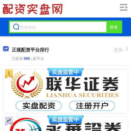
搜索
正规配资平台排行
更多
已收录
999
+家平台