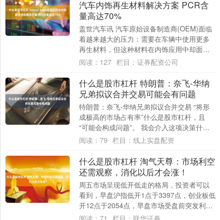
汽车内饰再生材料解决方案 PCR含
量高达70%
盖世汽车讯 汽车原始设备制造商(OEM)面临
着越来越大的压力：需要在车辆中使用更多
再生材料，但这种材料在内饰应用中却面临
挑战。传统的含再生材料的聚丙烯(poly....
阅读：
127
栏目：
证券配资公司
什么是股市杠杆 特朗普：奈飞-华纳
兄弟拟议合并交易可能会有问题
特朗普：奈飞-华纳兄弟拟议合并交易 “将形
成极高的市场占有率”什么是股市杠杆，且
“可能会构成问题”。 我会介入这项决策什么
是股市杠杆，它们的市场份额已经相当庞....
阅读：
79
栏目：
线上实盘配资
什么是股市杠杆 淘气天尊：市场利空
还需观察，消化以后才会涨！
周五市场呈现低开低走的格局，投资者可以
看到，早盘沪指低开1点于3397点，创业板低
开12点于2054点，早盘市场受盘前突发利空
影响而低开，低开以后市场缓慢探低，....
阅读：
71
栏目：
联华证券