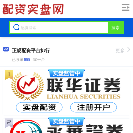
搜索
正规配资平台排行
更多
已收录
999
+家平台