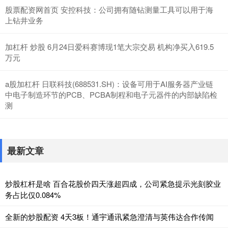
股票配资网首页 安控科技：公司拥有随钻测量工具可以用于海
上钻井业务
加杠杆 炒股 6月24日爱科赛博现1笔大宗交易 机构净买入619.5
万元
a股加杠杆 日联科技(688531.SH)：设备可用于AI服务器产业链
中电子制造环节的PCB、PCBA制程和电子元器件的内部缺陷检
测
最新文章
炒股杠杆是啥 百合花股价四天涨超四成，公司紧急提示光刻胶业
务占比仅0.084%
全新的炒股配资 4天3板！通宇通讯紧急澄清与英伟达合作传闻