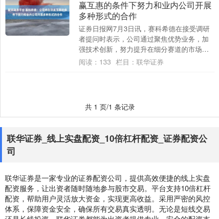
赢互惠的条件下努力和业内公司开展
多种形式的合作
证券日报网7月3日讯，赛科希德在接受调研
者提问时表示，公司通过聚焦优势业务，加
强技术创新，努力提升在细分赛道的市场份
额，同时将与产业链上游的合作伙伴密切合
阅读：
133
栏目：
联华证券
作、协....
共 1 页/1 条记录
联华证券_线上实盘配资_10倍杠杆配资_证券配资公
司
联华证券是一家专业的证券配资公司，提供高效便捷的线上实盘
配资服务，让出资者随时随地参与股市交易。平台支持10倍杠杆
配资，帮助用户灵活放大资金，实现更高收益。采用严密的风控
体系，保障资金安全，确保所有交易真实透明。无论是短线交易
还是长线投资，联华证券都能为出资者提供专业、安全的配资支