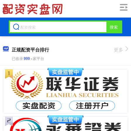
搜索
正规配资平台排行
更多
已收录
999
+家平台