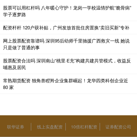
股票可以用杠杆吗 八年暖心守护！龙岗一学校温情护航“脆骨病”
学子逐梦路
配资杆杆 120户获补贴，广州发放首批住房置换“卖旧买新”专补
网上股票配资靠谱吗 深圳95后幼师千里驰援广西救灾一线 她说
只是做了普通的事
股票配资合法吗 深圳南山“桃里·E充”构建共建共管模式，收益反
哺惠及居民
常熟期货配资 独角兽瞪羚企业集群崛起！龙华四类科创企业近
80 家
联华证券
线上实盘配资
10倍杠杆配资
证券配资公司