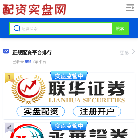
搜索
正规配资平台排行
更多
已收录
999
+家平台