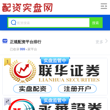
搜索
正规配资平台排行
更多
已收录
999
+家平台