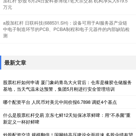
加杠杆 炒股 6月24日爱科赛博现1笔大宗交易 机构净买入619.5
万元
a股加杠杆 日联科技(688531.SH)：设备可用于AI服务器产业链
中电子制造环节的PCB、PCBA制程和电子元器件的内部缺陷检
测
最新文章
股票杠杆如何申请 厦门象屿青岛大火背后：仓库是橡胶仓储服务
基地，当天气温未达预警，集团5月刚进行安全管理培训
哪个配资平台 人民币对美元中间价报6.7898 调贬4个基点
什么是股票杠杆交易 京东七鲜12天短保冰萃鲜啤：用“不杀菌”重
新定义一杯好鲜啤
炒股配资交流 规模翻倍！国网特高压建设全面提速 多股业绩有望