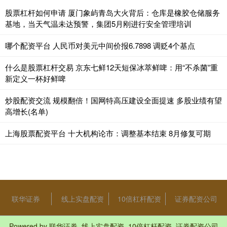
股票杠杆如何申请 厦门象屿青岛大火背后：仓库是橡胶仓储服务
基地，当天气温未达预警，集团5月刚进行安全管理培训
哪个配资平台 人民币对美元中间价报6.7898 调贬4个基点
什么是股票杠杆交易 京东七鲜12天短保冰萃鲜啤：用“不杀菌”重
新定义一杯好鲜啤
炒股配资交流 规模翻倍！国网特高压建设全面提速 多股业绩有望
高增长(名单)
上海股票配资平台 十大机构论市：调整基本结束 8月修复可期
联华证券
线上实盘配资
10倍杠杆配资
证券配资公司
Powered by
联华证券_线上实盘配资_10倍杠杆配资_证券配资公司