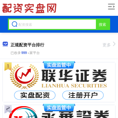
搜索
正规配资平台排行
更多
已收录
999
+家平台