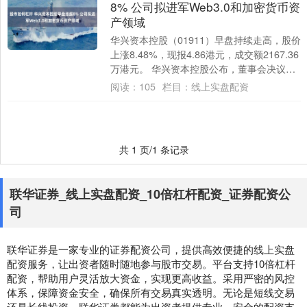
8% 公司拟进军Web3.0和加密货币资
产领域
华兴资本控股（01911）早盘持续走高，股价
上涨8.48%，现报4.86港元，成交额2167.36
万港元。 华兴资本控股公布，董事会决议在
稳固华兴现有业务的同时....
阅读：
105
栏目：
线上实盘配资
共 1 页/1 条记录
联华证券_线上实盘配资_10倍杠杆配资_证券配资公
司
联华证券是一家专业的证券配资公司，提供高效便捷的线上实盘
配资服务，让出资者随时随地参与股市交易。平台支持10倍杠杆
配资，帮助用户灵活放大资金，实现更高收益。采用严密的风控
体系，保障资金安全，确保所有交易真实透明。无论是短线交易
还是长线投资，联华证券都能为出资者提供专业、安全的配资支