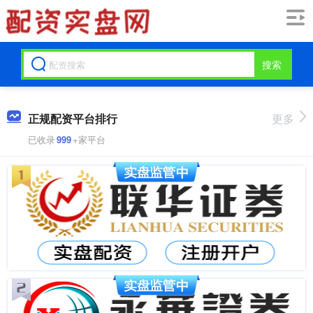
搜索
正规配资平台排行
更多
已收录
999
+家平台