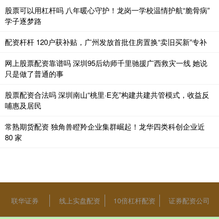
股票可以用杠杆吗 八年暖心守护！龙岗一学校温情护航“脆骨病”
学子逐梦路
配资杆杆 120户获补贴，广州发放首批住房置换“卖旧买新”专补
网上股票配资靠谱吗 深圳95后幼师千里驰援广西救灾一线 她说
只是做了普通的事
股票配资合法吗 深圳南山“桃里·E充”构建共建共管模式，收益反
哺惠及居民
常熟期货配资 独角兽瞪羚企业集群崛起！龙华四类科创企业近
80 家
联华证券
线上实盘配资
10倍杠杆配资
证券配资公司