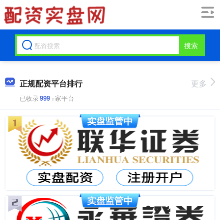
搜索
正规配资平台排行
更多
已收录
999
+家平台