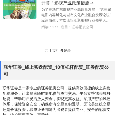
开幕！影视产业政策措施→
为了推动广东影视产业高质量发展，“第三届
电影内容孵化与城市文化产业融合发展论坛”
应运而生，本次论坛汇聚影视行业领军人
物、权威专家及资深研究者，深度解析产业
阅读：
177
栏目：
证券配资公司
政策红....
共 1 页/1 条记录
联华证券_线上实盘配资_10倍杠杆配资_证券配资公
司
联华证券是一家专业的证券配资公司，提供高效便捷的线上实盘
配资服务，让出资者随时随地参与股市交易。平台支持10倍杠杆
配资，帮助用户灵活放大资金，实现更高收益。采用严密的风控
体系，保障资金安全，确保所有交易真实透明。无论是短线交易
还是长线投资，联华证券都能为出资者提供专业、安全的配资支
持，让投资更高效、更稳健。