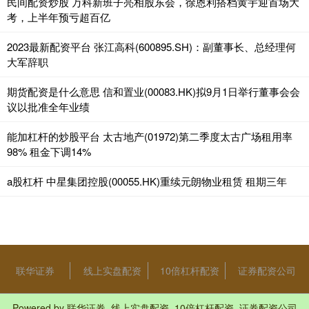
民间配资炒股 万科新班子亮相股东会，徐恩利搭档黄宇迎首场大
考，上半年预亏超百亿
2023最新配资平台 张江高科(600895.SH)：副董事长、总经理何
大军辞职
期货配资是什么意思 信和置业(00083.HK)拟9月1日举行董事会会
议以批准全年业绩
能加杠杆的炒股平台 太古地产(01972)第二季度太古广场租用率
98% 租金下调14%
a股杠杆 中星集团控股(00055.HK)重续元朗物业租赁 租期三年
联华证券
线上实盘配资
10倍杠杆配资
证券配资公司
Powered by
联华证券_线上实盘配资_10倍杠杆配资_证券配资公司