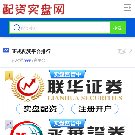
搜索
正规配资平台排行
更多
已收录
999
+家平台