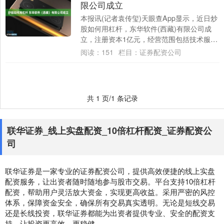
限公司成立
本报讯(记者袁传玺)天眼查App显示，近日炒
股如何用杠杆，东华软件(西藏)有限公司成
立，注册资本1亿元，经营范围包括技术服
务、技术开发、技术咨询、技术交流、技
阅读：
151
栏目：
证券配资公司
术....
共 1 页/1 条记录
联华证券_线上实盘配资_10倍杠杆配资_证券配资公
司
联华证券是一家专业的证券配资公司，提供高效便捷的线上实盘
配资服务，让出资者随时随地参与股市交易。平台支持10倍杠杆
配资，帮助用户灵活放大资金，实现更高收益。采用严密的风控
体系，保障资金安全，确保所有交易真实透明。无论是短线交易
还是长线投资，联华证券都能为出资者提供专业、安全的配资支
持，让投资更高效、更稳健。