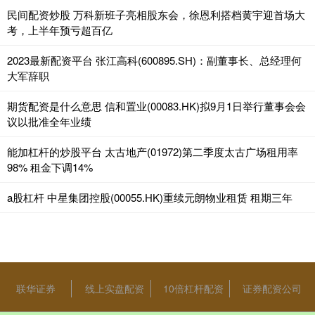
民间配资炒股 万科新班子亮相股东会，徐恩利搭档黄宇迎首场大
考，上半年预亏超百亿
2023最新配资平台 张江高科(600895.SH)：副董事长、总经理何
大军辞职
期货配资是什么意思 信和置业(00083.HK)拟9月1日举行董事会会
议以批准全年业绩
能加杠杆的炒股平台 太古地产(01972)第二季度太古广场租用率
98% 租金下调14%
a股杠杆 中星集团控股(00055.HK)重续元朗物业租赁 租期三年
联华证券
线上实盘配资
10倍杠杆配资
证券配资公司