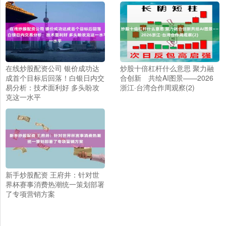
在线炒股配资公司 银价成功达
炒股十倍杠杆什么意思 聚力融
成首个目标后回落！白银日内交
合创新 共绘AI图景——2026
易分析：技术面利好 多头盼攻
浙江·台湾合作周观察(2)
克这一水平
新手炒股配资 王府井：针对世
界杯赛事消费热潮统一策划部署
了专项营销方案