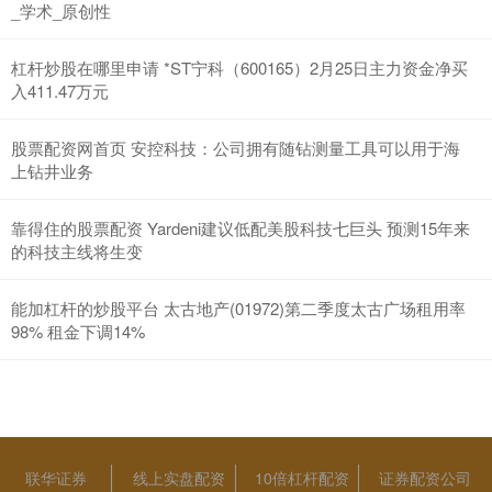
_学术_原创性
杠杆炒股在哪里申请 *ST宁科（600165）2月25日主力资金净买
入411.47万元
股票配资网首页 安控科技：公司拥有随钻测量工具可以用于海
上钻井业务
靠得住的股票配资 Yardeni建议低配美股科技七巨头 预测15年来
的科技主线将生变
能加杠杆的炒股平台 太古地产(01972)第二季度太古广场租用率
98% 租金下调14%
联华证券
线上实盘配资
10倍杠杆配资
证券配资公司