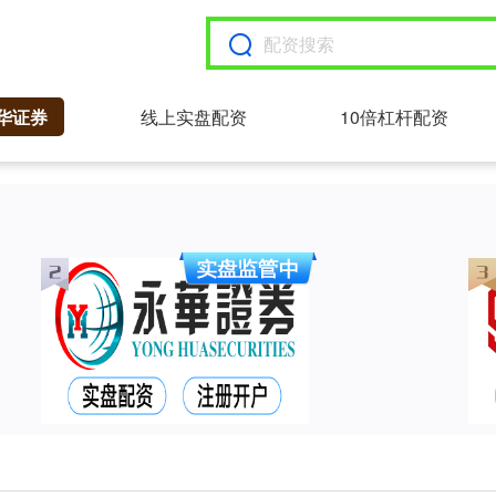
华证券
线上实盘配资
10倍杠杆配资