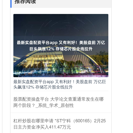
推荐阅读
最新实盘配资平台app 又有利好！美股盘前 万亿巨
头飙涨12% 存储芯片股全线拉升
股票配资操盘平台 大学论文查重通常发生在哪
两个阶段？_系统_学术_原创性
杠杆炒股在哪里申请 *ST宁科（600165）2月25
日主力资金净买入411.47万元