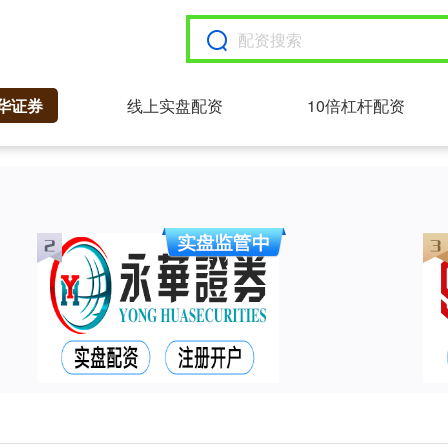
华证券
线上实盘配资
10倍杠杆配资