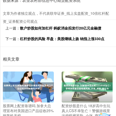
数据来源：农业农村部信息中心期货配资系统
文章为作者独立观点，不代表联华证券_线上实盘配资_10倍杠杆配
资_证券配资公司观点
上一篇：
散户炒股如何加杠杆 蚂蚁消金拟发行20亿元金融债
下一篇：
杠杆炒股的风险 早盘：美股继续上扬 纳指上涨330点
相关文章
股票网上配资靠谱吗 加拿大总
配资炒股是什么 18岁高中生玩
理宣布对美国进口产品征收25%
真人CS不幸坠亡！警惕游戏里
报复性关税
这些暗藏风险_小张_商家_阳江