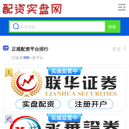
搜索
正规配资平台排行
更多
已收录
999
+家平台