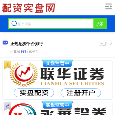
搜索
正规配资平台排行
更多
已收录
999
+家平台