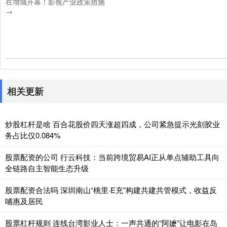
在增城开幕！影视产业政策措施
→
相关更新
炒股杠杆是啥 百合花股价四天涨超四成，公司紧急提示光刻胶业
务占比仅0.084%
股票配资的公司 行云科技：当前跨境贸易AI正从单点辅助工具向
全链路自主智能生态升级
股票配资合法吗 深圳南山“桃里·E充”构建共建共管模式，收益反
哺惠及居民
股票杠杆规则 连线台湾影业人士：一声共通的“阿嬷”让电影在岛