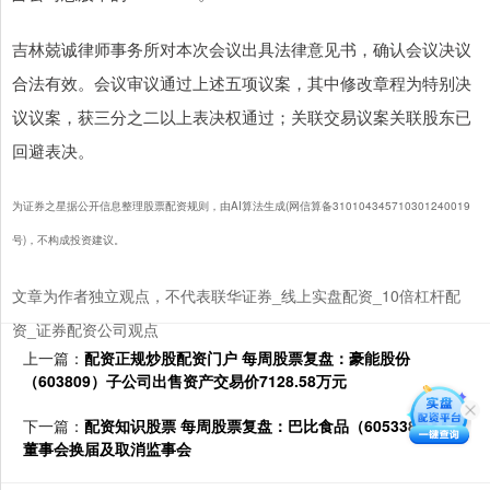
吉林兢诚律师事务所对本次会议出具法律意见书，确认会议决议
合法有效。会议审议通过上述五项议案，其中修改章程为特别决
议议案，获三分之二以上表决权通过；关联交易议案关联股东已
回避表决。
为证券之星据公开信息整理股票配资规则，由AI算法生成(网信算备310104345710301240019
号)，不构成投资建议。
文章为作者独立观点，不代表联华证券_线上实盘配资_10倍杠杆配
资_证券配资公司观点
上一篇：
配资正规炒股配资门户 每周股票复盘：豪能股份
（603809）子公司出售资产交易价7128.58万元
下一篇：
配资知识股票 每周股票复盘：巴比食品（605338）完成
董事会换届及取消监事会