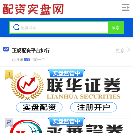
搜索
正规配资平台排行
更多
已收录
999
+家平台