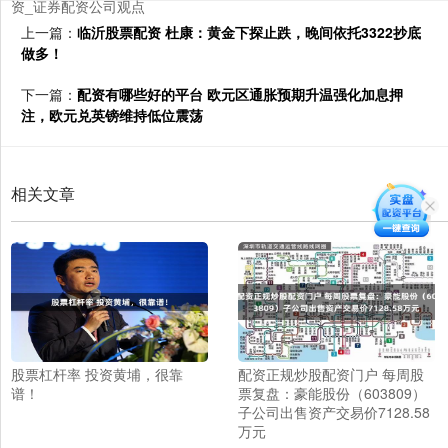
资_证券配资公司观点
上一篇：
临沂股票配资 杜康：黄金下探止跌，晚间依托3322抄底
做多！
下一篇：
配资有哪些好的平台 欧元区通胀预期升温强化加息押
注，欧元兑英镑维持低位震荡
相关文章
股票杠杆率 投资黄埔，很靠
配资正规炒股配资门户 每周股
谱！
票复盘：豪能股份（603809）
子公司出售资产交易价7128.58
万元