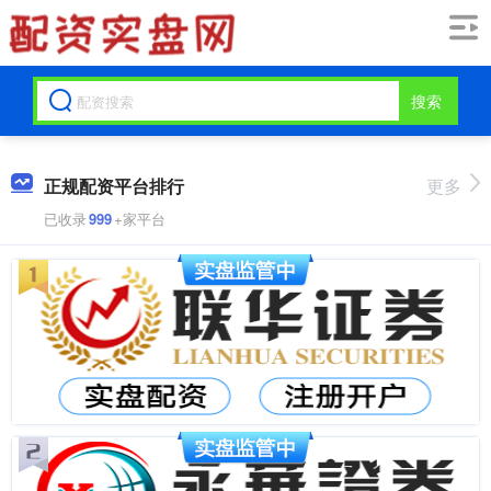
搜索
正规配资平台排行
更多
已收录
999
+家平台